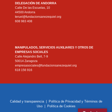
DELEGACIÓN DE ANDORRA
Calle De las Escuelas, 10
44500 Andorra
teruel@fundacionsanezequiel.org
608 983 408
MANIPULADOS, SERVICIOS AUXILIARES Y OTROS DE
EMPRESAS SOCIALES
Calle Alejandro Bell, 7-9
50014 Zaragoza
empresasociales@fundacionsanezequiel.org
618 156 916
Calidad y transparencia
|
Política de Privacidad y Términos de
Uso
|
Política de Cookies