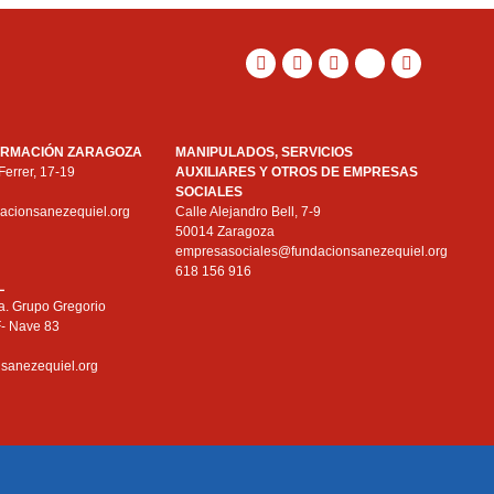
ORMACIÓN ZARAGOZA
MANIPULADOS, SERVICIOS
Ferrer, 17-19
AUXILIARES Y OTROS DE EMPRESAS
a
SOCIALES
acionsanezequiel.org
Calle Alejandro Bell, 7-9
50014 Zaragoza
empresasociales@fundacionsanezequiel.org
618 156 916
L
a. Grupo Gregorio
F- Nave 83
a
nsanezequiel.org