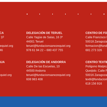
SCA
DELEGACIÓN DE TERUEL
CENTRO DE F
, 1F
Calle Yagüe de Salas, 16 3º
Calle Francisco 
44001 Teruel
50018 Zaragoz
quiel.org
teruel@fundacionsanezequiel.org
formacion@fund
46
978 61 94 22 – 680 437 755
681 273 326
IOJA
DELEGACIÓN DE ANDORRA
CENTRO TEXTI
Calle De las Escuelas, 10
Polígono Malpic
44500 Andorra
Queijido. Calle 
quiel.org
teruel@fundacionsanezequiel.org
50016 Zaragoz
608 983 408
textil@fundacio
618 156 916