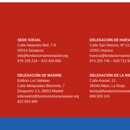
SEDE SOCIAL
DELEGACIÓN DE HUE
Calle Alejandro Bell, 7-9
Calle San Orencio, Nº 13
50014 Zaragoza
22001 Huesca
info@fundacionsanezequiel.org
huesca@fundacionsaneze
976 158 219 – 633 456 660
974 225 740 – 628 712 8
DELEGACIÓN DE MADRID
DELEGACIÓN DE LA R
Edificio Luz Vallekas
Calle Araciel, 12,
Calle Melquiades Biencinto, 7
26540 Alfaro, La Rioja
Despacho 3.3, 28053 Madrid
larioja@fundacionsaneze
infomadrid@fundacionsanezequiel.org
699 939 143
622 903 969