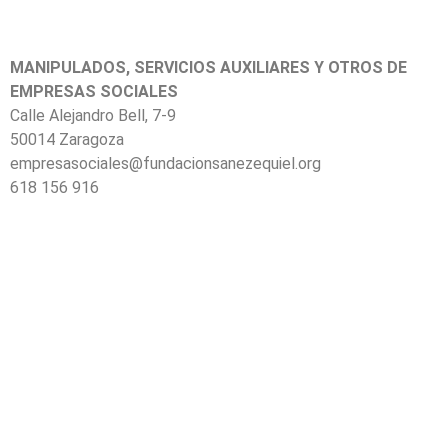
MANIPULADOS, SERVICIOS AUXILIARES Y OTROS DE
EMPRESAS SOCIALES
Calle Alejandro Bell, 7-9
50014 Zaragoza
empresasociales@fundacionsanezequiel.org
618 156 916
Calidad y transparencia
|
Política de Privacidad y Términos
de Uso
|
Política de Cookies