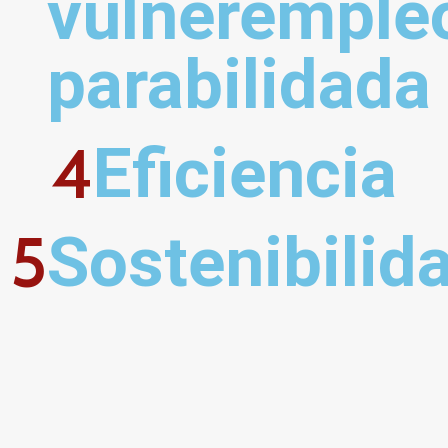
vulnerempleo
parabilidada
4
Eﬁciencia
5
Sostenibilid