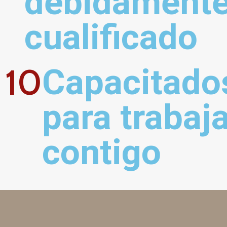
debidamente
cualificado
10
Capacitados
para trabaja
contigo