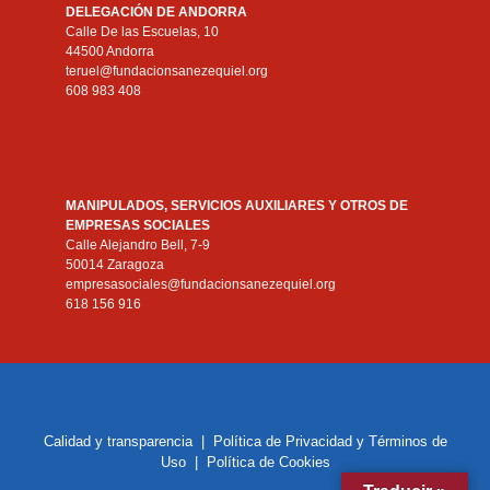
DELEGACIÓN DE ANDORRA
Calle De las Escuelas, 10
44500 Andorra
teruel@fundacionsanezequiel.org
608 983 408
MANIPULADOS, SERVICIOS AUXILIARES Y OTROS DE
EMPRESAS SOCIALES
Calle Alejandro Bell, 7-9
50014 Zaragoza
empresasociales@fundacionsanezequiel.org
618 156 916
Calidad y transparencia
|
Política de Privacidad y Términos de
Uso
|
Política de Cookies