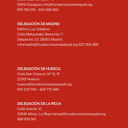
50014 Zaragoza info@fundacionsanezequiel.org
976 158 219 – 633 456 660
DELEGACIÓN DE MADRID
Edificio Luz Vallekas
Calle Melquiades Biencinto, 7
Despacho 3.3, 28053 Madrid
infomadrid@fundacionsanezequiel.org 622 903 969
DELEGACIÓN DE HUESCA
Calle San Orencio, Nº 13, 1F
22001 Huesca
huesca@fundacionsanezequiel.org
974 225 740 – 628 712 846
DELEGACIÓN DE LA RIOJA
Calle Araciel, 12,
26540 Alfaro, La Rioja larioja@fundacionsanezequiel.org
699 939 143