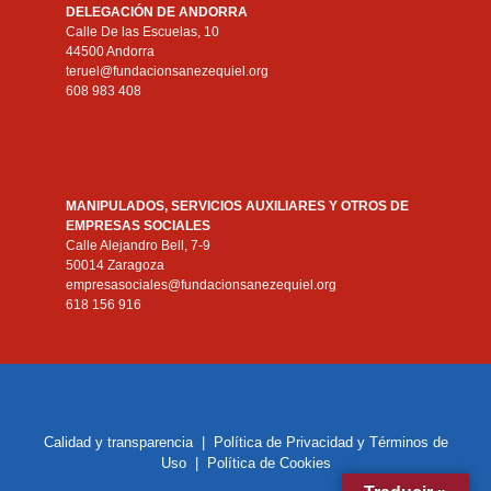
DELEGACIÓN DE ANDORRA
Calle De las Escuelas, 10
44500 Andorra
teruel@fundacionsanezequiel.org
608 983 408
MANIPULADOS, SERVICIOS AUXILIARES Y OTROS DE
EMPRESAS SOCIALES
Calle Alejandro Bell, 7-9
50014 Zaragoza
empresasociales@fundacionsanezequiel.org
618 156 916
Calidad y transparencia
|
Política de Privacidad y Términos de
Uso
|
Política de Cookies