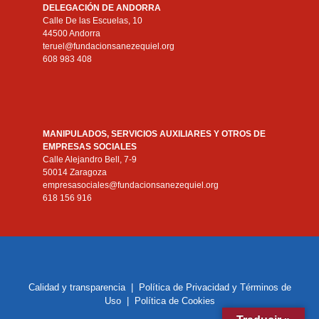
DELEGACIÓN DE ANDORRA
Calle De las Escuelas, 10
44500 Andorra
teruel@fundacionsanezequiel.org
608 983 408
MANIPULADOS, SERVICIOS AUXILIARES Y OTROS DE
EMPRESAS SOCIALES
Calle Alejandro Bell, 7-9
50014 Zaragoza
empresasociales@fundacionsanezequiel.org
618 156 916
Calidad y transparencia
|
Política de Privacidad y Términos de
Uso
|
Política de Cookies