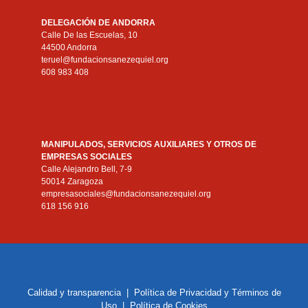
DELEGACIÓN DE ANDORRA
Calle De las Escuelas, 10
44500 Andorra
teruel@fundacionsanezequiel.org
608 983 408
MANIPULADOS, SERVICIOS AUXILIARES Y OTROS DE
EMPRESAS SOCIALES
Calle Alejandro Bell, 7-9
50014 Zaragoza
empresasociales@fundacionsanezequiel.org
618 156 916
Calidad y transparencia
|
Política de Privacidad y Términos de
Uso
|
Política de Cookies